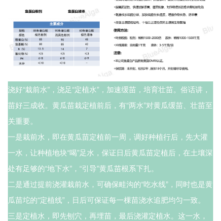
浇好“栽前水”，浇足“定植水”，加速缓苗，培育壮苗。俗话讲，
苗好三成收。黄瓜苗栽定植前后，有“两水”对黄瓜缓苗、壮苗至
关重要。
一是栽前水，即在黄瓜苗定植前一周，调好种植行后，先大灌
一水，让种植地块“喝”足水，保证日后黄瓜苗定植后，在土壤深
处有足够的“地下水”，“引导”黄瓜苗根系下扎。
二是通过提前浇灌栽前水，可确保畦沟的“吃水线”，同时也是黄
瓜苗坨的“定植线”，日后可保证每一棵苗浇水追肥均匀一致。
三是定植水，即先刨穴，再埋苗，最后浇灌定植水。这一水，