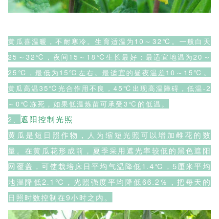
黄瓜喜温暖，不耐寒冷。生育适温为10～32℃。一般白天
25～32℃，夜间15～18℃生长最好；最适宜地温为20～
25℃，最低为15℃左右。最适宜的昼夜温差10～15℃。
黄瓜高温35℃光合作用不良，45℃出现高温障碍，低温-2
～0℃冻死，如果低温炼苗可承受3℃的低温。
遮阳控制光照
2、
黄瓜是短日照作物，人为缩短光照可以增加雌花的数
量。在黄瓜花形成前，夏季采用遮光率较低的黑色遮阳
网覆盖，可使栽培床日平均气温降低1.4℃，5厘米平均
地温降低2.1℃，光照强度平均降低66.2％，把每天的
日照时数控制在9小时之内。