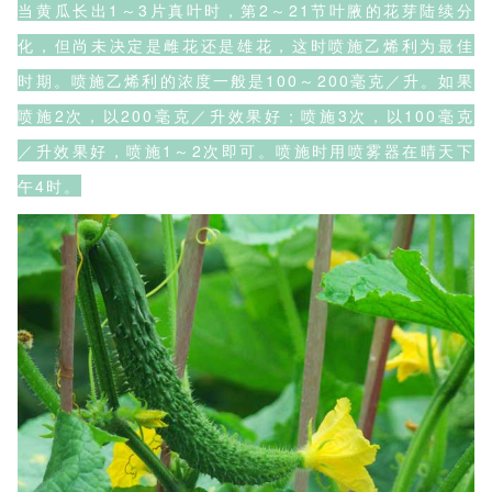
当黄瓜长出1～3片真叶时，第2～21节叶腋的花芽陆续分
化，但尚未决定是雌花还是雄花，这时喷施乙烯利为最佳
时期。喷施乙烯利的浓度一般是100～200毫克／升。如果
喷施2次，以200毫克／升效果好；喷施3次，以100毫克
／升效果好，喷施1～2次即可。喷施时用喷雾器在晴天下
午4时。