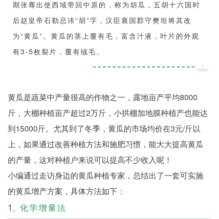
期张骞出使西域带回中原的，称为胡瓜，五胡十六国时
后赵皇帝石勒忌讳“胡”字，汉臣襄国郡守樊坦将其改
为“黄瓜”。黄瓜的茎上覆有毛，富含汁液，叶片的外观
有3-5枚裂片，覆有绒毛。
黄瓜是蔬菜中产量很高的作物之一，露地亩产平均8000
斤，大棚种植亩产超过2万斤，小拱棚加地膜种植产也能达
到15000斤。尤其到了冬季，黄瓜的市场均价在3元/斤以
上，如果通过改善种植方法和施肥习惯，能大大提高黄瓜
的产量，这对种植户来说可以提高不少收入呢！
小编通过走访身边的黄瓜种植专家，总结出了一套可实施
的黄瓜增产方案，具体方法如下：
化学增量法
1、