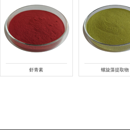
虾青素
螺旋藻提取物