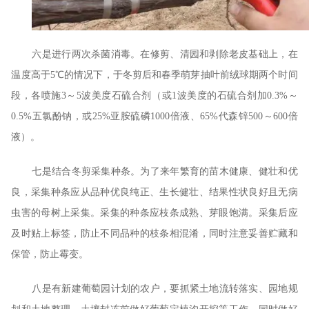
六是进行两次杀菌消毒。在修剪、清园和剥除老皮基础上，在
温度高于5℃的情况下，于冬剪后和春季萌芽抽叶前绒球期两个时间
段，各喷施3～5波美度石硫合剂（或1波美度的石硫合剂加0.3%～
0.5%五氯酚钠，或25%亚胺硫磷1000倍液、65%代森锌500～600倍
液）。
七是结合冬剪采集种条。为了来年繁育的苗木健康、健壮和优
良，采集种条应从品种优良纯正、生长健壮、结果性状良好且无病
虫害的母树上采集。采集的种条应枝条成熟、芽眼饱满。采集后应
及时贴上标签，防止不同品种的枝条相混淆，同时注意妥善贮藏和
保管，防止霉变。
八是有新建葡萄园计划的农户，要抓紧土地流转落实、园地规