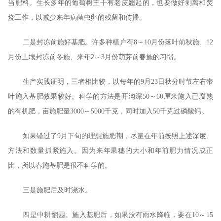
当肥料。生长多年的葡萄树主干有老皮翘起的，也要做好剥离和焚
烧工作，以减少来年病菌虫卵的残留和传播。
二是封冻前施好基肥。许多种植户有8～10月份落叶前秋施、12
月份土壤封冻前冬施、来年2～3月份萌芽前春施的习惯。
生产实践证明，三者相比较，以每年的9月23日秋分时节左右带
叶施入基肥效果较好。科学的方法是开沟深50～60厘米施入已腐熟
的有机肥，亩施肥量3000～5000千克，同时加入50千克过磷酸钙。
如果错过了9月下旬的理想施肥期，尽量在年前按照上述深度、
方法和数量抓紧施入。因为来年果穗的大小和年前肥力情况成正
比，所以春施基肥是很不科学的。
三是施肥后及时浇水。
四是中耕翻园。施入基肥后，如果没有雨水降临，要在10～15