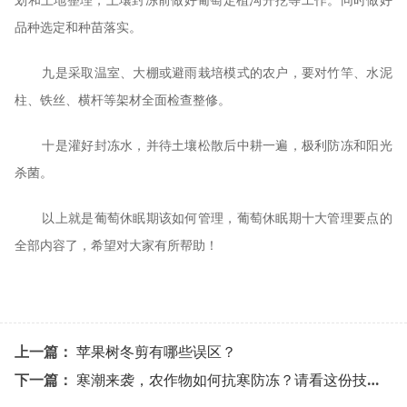
划和土地整理，土壤封冻前做好葡萄定植沟开挖等工作。同时做好
品种选定和种苗落实。
九是采取温室、大棚或避雨栽培模式的农户，要对竹竿、水泥
柱、铁丝、横杆等架材全面检查整修。
十是灌好封冻水，并待土壤松散后中耕一遍，极利防冻和阳光
杀菌。
以上就是葡萄休眠期该如何管理，葡萄休眠期十大管理要点的
全部内容了，希望对大家有所帮助！
上一篇：
苹果树冬剪有哪些误区？
下一篇：
寒潮来袭，农作物如何抗寒防冻？请看这份技术应对指南~