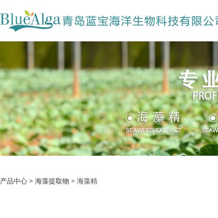
海藻精
产品中心
>
海藻提取物
>
海藻精