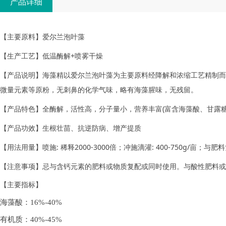
产品详细
【主要原料】爱尔兰泡叶藻
【生产工艺】低温酶解+喷雾干燥
海藻精以爱尔兰泡叶藻为主要原料经降解和浓缩工艺精制而
【产品说明】
微量元素等原粉，无刺鼻的化学气味，略有海藻腥味，无残留。
【产品特色】全酶解，活性高，分子量小，营养丰富(富含海藻酸、甘露
【产品功效】生根壮苗、抗逆防病、增产提质
【用法用量】喷施: 稀释2000-3000倍；冲施滴灌: 400-750g/亩；与肥料复
【注意事项】忌与含钙元素的肥料或物质复配或同时使用。与酸性肥料或
【主要指标】
海藻酸：16%-40%
有机质：40%-45%