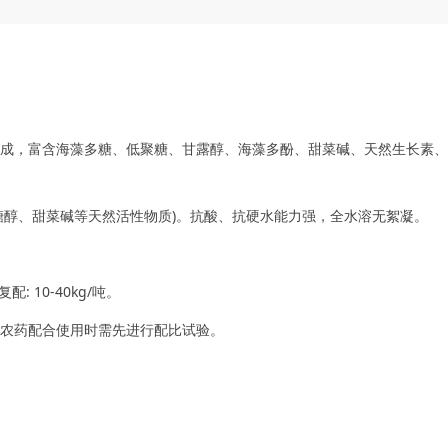
成，富含海藻多糖、低聚糖、甘露醇、海藻多酚、甜菜碱、天然生长素、
糖醇、甜菜碱等天然活性物质)。抗酸、抗硬水能力强，全水溶无絮凝。
配: 10-40kg/吨。
农药配合使用时需先进行配比试验。