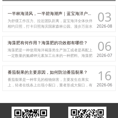
03
一半林海清风，一半碧海潮声｜蓝宝海洋户外团建活动
为舒缓工作压力、拉近团队距离，蓝宝海洋全体伙伴
2026-08
相约日照，打卡日照海滨国家森林公园。漫步万亩水
杉秘境、探秘【森活木趣・木育森林】，登功勋军舰
感悟海防力量，顺路探访本地渔家海岸任家台。林海
06
海藻肥有何作用？海藻肥的功效都有哪些？
清风、木质童趣、碧海浪潮、渔家烟火相融，在自然
与创意之中凝聚同心力量。
海藻肥是一种使用海洋褐藻类生产加工或者是再配上
2026-07
一定数量的氮磷钾元素加工出来的一种肥料。海藻肥
含有大量从海藻中提取的有利于植物生长发育的天然
生物活性物质和海藻从海洋中吸收并富集在体内的矿
16
番茄裂果的主要原因，如何防治番茄裂果？
物质元素，与传统肥料相比，其营养全面，施用后作
物生长均衡，增产显着，且极少出现缺素症。
番茄裂果是一种常见的植物病害，主要发生在果实
2026-06
上，轻者在线条上出现小裂口，重者形成大裂口，有
时胎座种子外露。