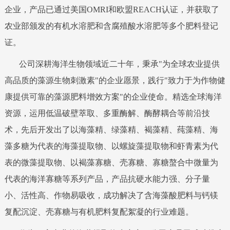
企业，产品已通过美国OMRI和欧盟REACH认证，并获取了
农业部颁发的有机水溶肥和含腐殖酸水溶肥等多个肥料登记
证。
公司深耕海洋生物领域近二十年，秉承"为全球农业提供
高品质的藻源生物刺激素"的企业愿景，践行"致力于为作物健
康提供可靠的藻源肥料增效方案"的企业使命。精选全球海洋
资源，运用低温破壁萃取、多重酶解、酶酵耦合等前沿技
术，先后开发出了以海藻精、绿藻精、褐藻精、莼藻精、海
藻多糖为代表的海藻提取物、以螺旋藻提取物和虾青素为代
表的微藻提取物、以褐藻寡糖、壳寡糖、寡糖螯合中微量为
代表的海洋寡糖等系列产品，产品抗硬水能力强、分子量
小、活性高、作物易吸收，成功解决了含海藻酸肥料与钙镁
复配沉淀、壳寡糖与有机肥料复配絮凝的行业难题。